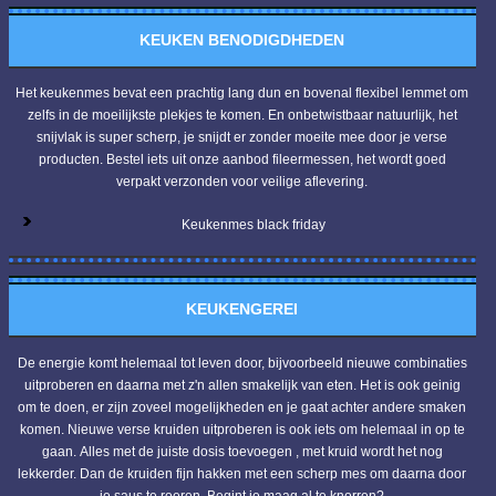
KEUKEN BENODIGDHEDEN
Het keukenmes bevat een prachtig lang dun en bovenal flexibel lemmet om
zelfs in de moeilijkste plekjes te komen. En onbetwistbaar natuurlijk, het
snijvlak is super scherp, je snijdt er zonder moeite mee door je verse
producten. Bestel iets uit onze aanbod fileermessen, het wordt goed
verpakt verzonden voor veilige aflevering.
Keukenmes black friday
KEUKENGEREI
De energie komt helemaal tot leven door, bijvoorbeeld nieuwe combinaties
uitproberen en daarna met z'n allen smakelijk van eten. Het is ook geinig
om te doen, er zijn zoveel mogelijkheden en je gaat achter andere smaken
komen. Nieuwe verse kruiden uitproberen is ook iets om helemaal in op te
gaan. Alles met de juiste dosis toevoegen , met kruid wordt het nog
lekkerder. Dan de kruiden fijn hakken met een scherp mes om daarna door
je saus te roeren. Begint je maag al te knorren?